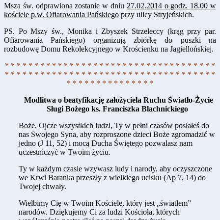
Msza św. odprawiona zostanie w dniu
27.02.2014 o godz. 18.00 w
kościele p.w. Ofiarowania Pańskiego
przy ulicy Stryjeńskich.
PS. Po Mszy św., Monika i Zbyszek Strzeleccy (krąg przy par.
Ofiarowania Pańskiego) organizują zbiórkę do puszki na
rozbudowę Domu Rekolekcyjnego w Krościenku na Jagiellońskiej.
* * * * * * * * * * * * * * * * * * * * * * * * * * * * * * * * * * * *
* * * * * * * * * * * * * * * * * * * * * * * * * * * * * * * * * * * *
* * * * * * * * * * * * * * *
Modlitwa o beatyfikację założyciela Ruchu Światło-Życie
Sługi Bożego ks. Franciszka Blachnickiego
Boże, Ojcze wszystkich ludzi, Ty w pełni czasów posłałeś do
nas Swojego Syna, aby rozproszone dzieci Boże zgromadzić w
jedno (J 11, 52) i mocą Ducha Świętego pozwalasz nam
uczestniczyć w Twoim życiu.
Ty w każdym czasie wzywasz ludy i narody, aby oczyszczone
we Krwi Baranka przeszły z wielkiego ucisku (Ap 7, 14) do
Twojej chwały.
Wielbimy Cię w Twoim Kościele, który jest „światłem”
narodów. Dziękujemy Ci za ludzi Kościoła, których