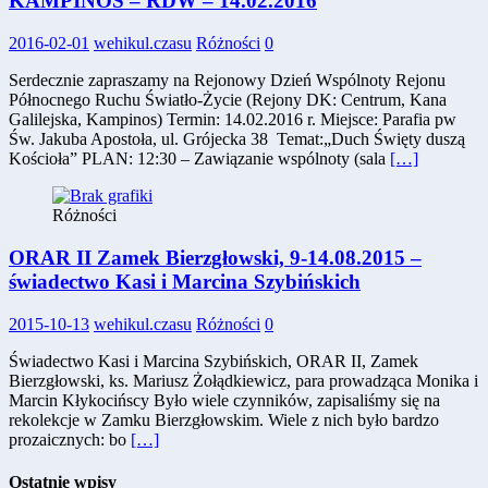
KAMPINOS – RDW – 14.02.2016
2016-02-01
wehikul.czasu
Różności
0
Serdecznie zapraszamy na Rejonowy Dzień Wspólnoty Rejonu
Północnego Ruchu Światło-Życie (Rejony DK: Centrum, Kana
Galilejska, Kampinos) Termin: 14.02.2016 r. Miejsce: Parafia pw
Św. Jakuba Apostoła, ul. Grójecka 38 Temat:„Duch Święty duszą
Kościoła” PLAN: 12:30 – Zawiązanie wspólnoty (sala
[…]
Różności
ORAR II Zamek Bierzgłowski, 9-14.08.2015 –
świadectwo Kasi i Marcina Szybińskich
2015-10-13
wehikul.czasu
Różności
0
Świadectwo Kasi i Marcina Szybińskich, ORAR II, Zamek
Bierzgłowski, ks. Mariusz Żołądkiewicz, para prowadząca Monika i
Marcin Kłykocińscy Było wiele czynników, zapisaliśmy się na
rekolekcje w Zamku Bierzgłowskim. Wiele z nich było bardzo
prozaicznych: bo
[…]
Ostatnie wpisy