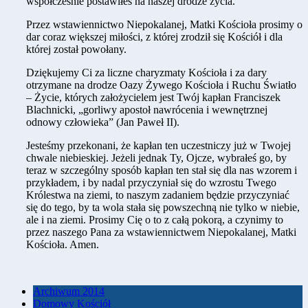
współcześnie postawiłeś na naszej drodze życia.
Przez wstawiennictwo Niepokalanej, Matki Kościoła prosimy o
dar coraz większej miłości, z której zrodził się Kościół i dla
której został powołany.
Dziękujemy Ci za liczne charyzmaty Kościoła i za dary
otrzymane na drodze Oazy Żywego Kościoła i Ruchu Światło
– Życie, których założycielem jest Twój kapłan Franciszek
Blachnicki, „gorliwy apostoł nawrócenia i wewnętrznej
odnowy człowieka” (Jan Paweł II).
Jesteśmy przekonani, że kapłan ten uczestniczy już w Twojej
chwale niebieskiej. Jeżeli jednak Ty, Ojcze, wybrałeś go, by
teraz w szczególny sposób kapłan ten stał się dla nas wzorem i
przykładem, i by nadal przyczyniał się do wzrostu Twego
Królestwa na ziemi, to naszym zadaniem będzie przyczyniać
się do tego, by ta wola stała się powszechną nie tylko w niebie,
ale i na ziemi. Prosimy Cię o to z całą pokorą, a czynimy to
przez naszego Pana za wstawiennictwem Niepokalanej, Matki
Kościoła. Amen.
Archiwum 2014
Domowy Kościół