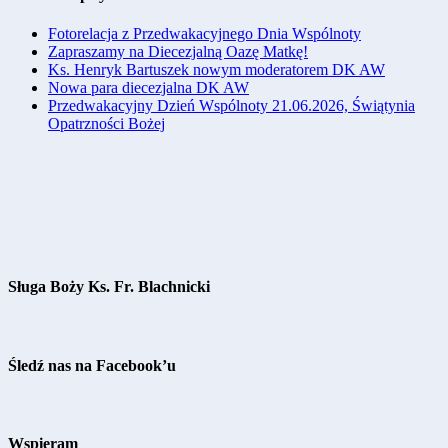
Fotorelacja z Przedwakacyjnego Dnia Wspólnoty
Zapraszamy na Diecezjalną Oazę Matkę!
Ks. Henryk Bartuszek nowym moderatorem DK AW
Nowa para diecezjalna DK AW
Przedwakacyjny Dzień Wspólnoty 21.06.2026, Świątynia
Opatrzności Bożej
Sługa Boży Ks. Fr. Blachnicki
Śledź nas na Facebook’u
Wspieram