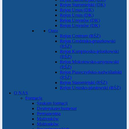
Rejon Staromiejski (DK)
Rejon Ursus (DK)
Rejon Ursus (DK)
Rejon Ursynów (DK)
Rejon Ursynów (DK)
Oaza
Rejon Centrum (RŚŻ)
Rejon Grodzisko-pruszkowski
(RŚŻ)
Rejon Kampinosko-jelonkowski
(RŚŻ)
Rejon Mokotowsko-ursynowski
(RŚŻ)
Rejon Piaseczyńsko-nadwiślański
(RŚŻ)
Rejon Staromiejski (RŚŻ)
Rejon Ursusko-piastowski (RŚŻ)
O NAS
Formacja
Szukam formacji
Deuterokatechumenat
Permanentna
Małżonków
Małżonków