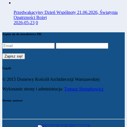
Przedwakacyjny Dzień Wspólnoty 21.06.2026, Świątynia
Opatrzności Bożej
2026-05-23
0
Zapisz się do newslettera DK
Legals
© 2015 Domowy Kościół Archidiecezji Warszawskiej
Wykonanie strony i administracja:
Tomasz Stempkowicz
Strony oazowe