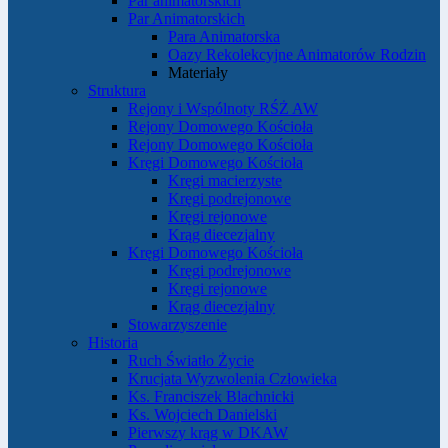
Par animatorskich
Par Animatorskich
Para Animatorska
Oazy Rekolekcyjne Animatorów Rodzin
Materiały
Struktura
Rejony i Wspólnoty RŚŻ AW
Rejony Domowego Kościoła
Rejony Domowego Kościoła
Kręgi Domowego Kościoła
Kręgi macierzyste
Kręgi podrejonowe
Kręgi rejonowe
Krąg diecezjalny
Kręgi Domowego Kościoła
Kręgi podrejonowe
Kręgi rejonowe
Krąg diecezjalny
Stowarzyszenie
Historia
Ruch Światło Życie
Krucjata Wyzwolenia Człowieka
Ks. Franciszek Blachnicki
Ks. Wojciech Danielski
Pierwszy krąg w DKAW