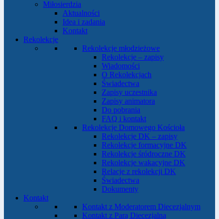
Miłosierdzia
Aktualności
Idea i zadania
Kontakt
Rekolekcje
Rekolekcje młodzieżowe
Rekolekcje – zapisy
Wiadomości
O Rekolekcjach
Świadectwa
Zapisy uczestnika
Zapisy animatora
Do pobrania
FAQ i kontakt
Rekolekcje Domowego Kościoła
Rekolekcje DK – zapisy
Rekolekcje formacyjne DK
Rekolekcje śródroczne DK
Rekolekcje wakacyjne DK
Relacje z rekolekcji DK
Świadectwa
Dokumenty
Kontakt
Kontakt z Moderatorem Diecezjalnym
Kontakt z Parą Diecezjalną