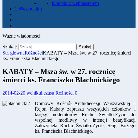
Kontakt z webmasterem
1,5% podatku
Ważne wiadomości
Szukaj:
Str. główna
Różności
KABATY – Msza św. w 27. rocznicę śmierci
ks. Franciszka Blachnickiego
KABATY – Msza św. w 27. rocznicę
śmierci ks. Franciszka Blachnickiego
2014-02-20
wehikul.czasu
Różności
0
Domowy Kościół Archidiecezji Warszawskiej –
Rejon Kabaty zaprasza wszystkich członków i
księży moderatorów Ruchu Światło-Życie do
wspólnej modlitwy w intencji beatyfikacji
Założyciela Ruchu Światło-Życie, Sługi Bożego
ks. Franciszka Blachnickiego.