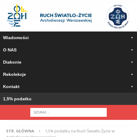
Wiadomości
O NAS
Diakonie
Rekolekcje
Kontakt
1,5% podatku
STR. GŁÓWNA
1,5% podatku na Ruch Światło-Życie w