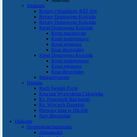
Materiały
Struktura
Rejony i Wspólnoty RŚŻ AW
Rejony Domowego Kościoła
Rejony Domowego Kościoła
Kręgi Domowego Kościoła
Kręgi macierzyste
Kręgi podrejonowe
Kręgi rejonowe
Krąg diecezjalny
Kręgi Domowego Kościoła
Kręgi podrejonowe
Kręgi rejonowe
Krąg diecezjalny
Stowarzyszenie
Historia
Ruch Światło Życie
Krucjata Wyzwolenia Człowieka
Ks. Franciszek Blachnicki
Ks. Wojciech Danielski
Pierwszy krąg w DKAW
Pary diecezjalne
Diakonie
Deuterokatechumenatu
Aktualności