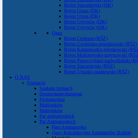
Rejon Staromiejski (DK)
Rejon Ursus (DK)
Rejon Ursus (DK)
Rejon Ursynów (DK)
Rejon Ursynów (DK)
Oaza
Rejon Centrum (RŚŻ)
Rejon Grodzisko-pruszkowski (RŚŻ)
Rejon Kampinosko-jelonkowski (RŚ
Rejon Mokotowsko-ursynowski (RŚ
Rejon Piaseczyńsko-nadwiślański (R
Rejon Staromiejski (RŚŻ)
Rejon Ursusko-piastowski (RŚŻ)
O NAS
Formacja
Szukam formacji
Deuterokatechumenat
Permanentna
Małżonków
Małżonków
Par animatorskich
Par Animatorskich
Para Animatorska
Oazy Rekolekcyjne Animatorów Rodzin