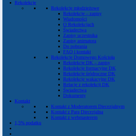
Rekolekcje
Rekolekcje młodzieżowe
Rekolekcje – zapisy
Wiadomości
O Rekolekcjach
Świadectwa
Zapisy uczestnika
Zapisy animatora
Do pobrania
FAQ i kontakt
Rekolekcje Domowego Kościoła
Rekolekcje DK – zapisy
Rekolekcje formacyjne DK
Rekolekcje śródroczne DK
Rekolekcje wakacyjne DK
Relacje z rekolekcji DK
Świadectwa
Dokumenty
Kontakt
Kontakt z Moderatorem Diecezjalnym
Kontakt z Parą Diecezjalną
Kontakt z webmasterem
1,5% podatku