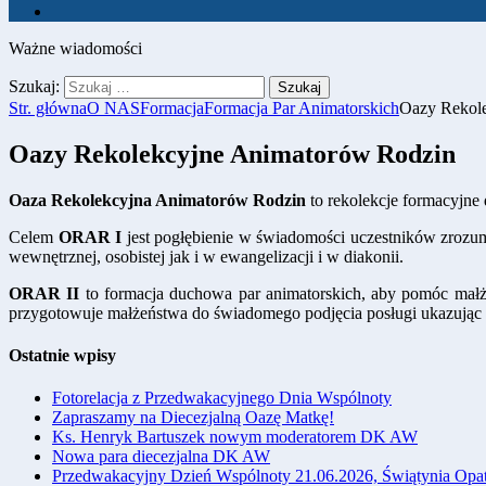
Ważne wiadomości
Szukaj:
Str. główna
O NAS
Formacja
Formacja Par Animatorskich
Oazy Rekol
Oazy Rekolekcyjne Animatorów Rodzin
Oaza Rekolekcyjna Animatorów Rodzin
to rekolekcje formacyjn
Celem
ORAR I
jest pogłębienie w świadomości uczestników zrozum
wewnętrznej, osobistej jak i w ewangelizacji i w diakonii.
ORAR II
to formacja duchowa par animatorskich, aby pomóc małż
przygotowuje małżeństwa do świadomego podjęcia posługi ukazując
Ostatnie wpisy
Fotorelacja z Przedwakacyjnego Dnia Wspólnoty
Zapraszamy na Diecezjalną Oazę Matkę!
Ks. Henryk Bartuszek nowym moderatorem DK AW
Nowa para diecezjalna DK AW
Przedwakacyjny Dzień Wspólnoty 21.06.2026, Świątynia Opat