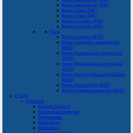
Rejon Staromiejski (DK)
Rejon Ursus (DK)
Rejon Ursus (DK)
Rejon Ursynów (DK)
Rejon Ursynów (DK)
Oaza
Rejon Centrum (RŚŻ)
Rejon Grodzisko-pruszkowski
(RŚŻ)
Rejon Kampinosko-jelonkowski
(RŚŻ)
Rejon Mokotowsko-ursynowski
(RŚŻ)
Rejon Piaseczyńsko-nadwiślański
(RŚŻ)
Rejon Staromiejski (RŚŻ)
Rejon Ursusko-piastowski (RŚŻ)
O NAS
Formacja
Szukam formacji
Deuterokatechumenat
Permanentna
Małżonków
Małżonków