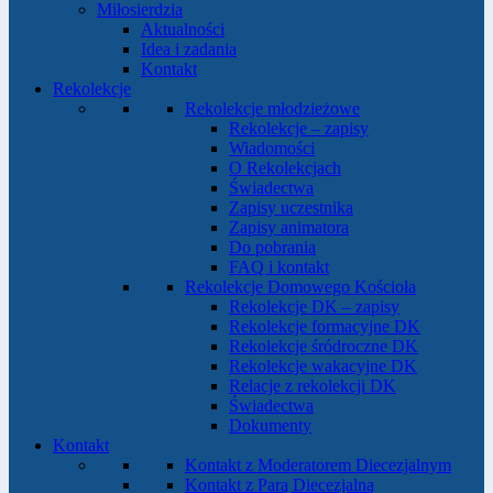
Miłosierdzia
Aktualności
Idea i zadania
Kontakt
Rekolekcje
Rekolekcje młodzieżowe
Rekolekcje – zapisy
Wiadomości
O Rekolekcjach
Świadectwa
Zapisy uczestnika
Zapisy animatora
Do pobrania
FAQ i kontakt
Rekolekcje Domowego Kościoła
Rekolekcje DK – zapisy
Rekolekcje formacyjne DK
Rekolekcje śródroczne DK
Rekolekcje wakacyjne DK
Relacje z rekolekcji DK
Świadectwa
Dokumenty
Kontakt
Kontakt z Moderatorem Diecezjalnym
Kontakt z Parą Diecezjalną