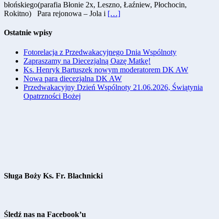
błońskiego(parafia Błonie 2x, Leszno, Łaźniew, Płochocin,
Rokitno) Para rejonowa – Jola i
[…]
Ostatnie wpisy
Fotorelacja z Przedwakacyjnego Dnia Wspólnoty
Zapraszamy na Diecezjalną Oazę Matkę!
Ks. Henryk Bartuszek nowym moderatorem DK AW
Nowa para diecezjalna DK AW
Przedwakacyjny Dzień Wspólnoty 21.06.2026, Świątynia
Opatrzności Bożej
Sługa Boży Ks. Fr. Blachnicki
Śledź nas na Facebook’u