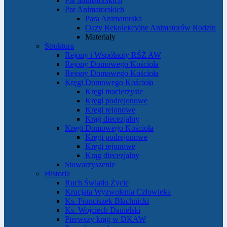
Par animatorskich
Par Animatorskich
Para Animatorska
Oazy Rekolekcyjne Animatorów Rodzin
Materiały
Struktura
Rejony i Wspólnoty RŚŻ AW
Rejony Domowego Kościoła
Rejony Domowego Kościoła
Kręgi Domowego Kościoła
Kręgi macierzyste
Kręgi podrejonowe
Kręgi rejonowe
Krąg diecezjalny
Kręgi Domowego Kościoła
Kręgi podrejonowe
Kręgi rejonowe
Krąg diecezjalny
Stowarzyszenie
Historia
Ruch Światło Życie
Krucjata Wyzwolenia Człowieka
Ks. Franciszek Blachnicki
Ks. Wojciech Danielski
Pierwszy krąg w DKAW