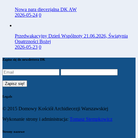
Nowa para diecezjalna DK AW
2026-05-24
0
Przedwakacyjny Dzień Wspólnoty 21.06.2026, Świątynia
Opatrzności Bożej
2026-05-23
0
Zapisz się do newslettera DK
Legals
© 2015 Domowy Kościół Archidiecezji Warszawskiej
Wykonanie strony i administracja:
Tomasz Stempkowicz
Strony oazowe