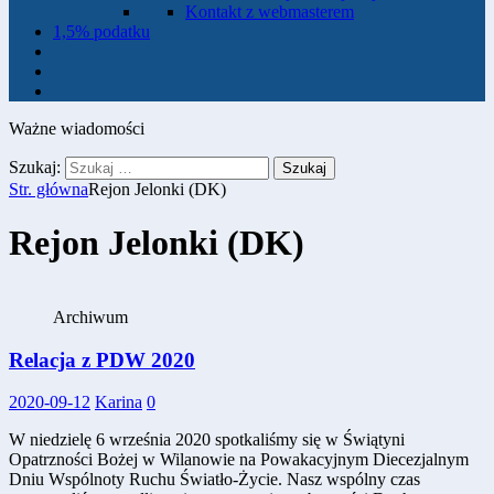
Kontakt z webmasterem
1,5% podatku
Ważne wiadomości
Szukaj:
Str. główna
Rejon Jelonki (DK)
Rejon Jelonki (DK)
Archiwum
Relacja z PDW 2020
2020-09-12
Karina
0
W niedzielę 6 września 2020 spotkaliśmy się w Świątyni
Opatrzności Bożej w Wilanowie na Powakacyjnym Diecezjalnym
Dniu Wspólnoty Ruchu Światło-Życie. Nasz wspólny czas