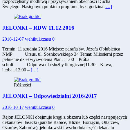
rozpoczęliśmy modlitwą i przyzywaniem obecności Ducha
Świętego. Następnym punktem programu była godzina
[…]
JELONKI – RDW 11.12.2016
2016-12-07
wehikul.czasu
0
Termin: 11 grudnia 2016 Miejsce: parafia św. Józefa Oblubieńca
NMP Ursus, ul. Sosnkowskiego 34 Temat: Miłosierni przez
pełnienie dzieł wyzwolenia Plan: 11:00 – Próba
scholi Odprawa dla służby liturgicznej11.30 – Kawa,
herbata12:00 –
[…]
Różności
JELONKI – Odpowiedzialni 2016/2017
2016-10-17
wehikul.czasu
0
Rejon JELONKI obejmuje kręgi z obszaru lub części następujących
dekanatów: lasecki (parafie Babice, Blizne, Borzęcin, Ołtarzew,
Ożarów, Zaborów), jelonkowski i wschodnia część dekanatu