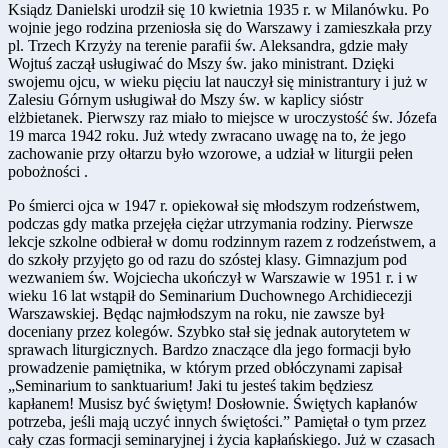
Ksiądz Danielski urodził się 10 kwietnia 1935 r. w Milanówku. Po
wojnie jego rodzina przeniosła się do Warszawy i zamieszkała przy
pl. Trzech Krzyży na terenie parafii św. Aleksandra, gdzie mały
Wojtuś zaczął usługiwać do Mszy św. jako ministrant. Dzięki
swojemu ojcu, w wieku pięciu lat nauczył się ministrantury i już w
Zalesiu Górnym usługiwał do Mszy św. w kaplicy sióstr
elżbietanek. Pierwszy raz miało to miejsce w uroczystość św. Józefa
19 marca 1942 roku. Już wtedy zwracano uwagę na to, że jego
zachowanie przy ołtarzu było wzorowe, a udział w liturgii pełen
pobożności .
Po śmierci ojca w 1947 r. opiekował się młodszym rodzeństwem,
podczas gdy matka przejęła ciężar utrzymania rodziny. Pierwsze
lekcje szkolne odbierał w domu rodzinnym razem z rodzeństwem, a
do szkoły przyjęto go od razu do szóstej klasy. Gimnazjum pod
wezwaniem św. Wojciecha ukończył w Warszawie w 1951 r. i w
wieku 16 lat wstąpił do Seminarium Duchownego Archidiecezji
Warszawskiej. Będąc najmłodszym na roku, nie zawsze był
doceniany przez kolegów. Szybko stał się jednak autorytetem w
sprawach liturgicznych. Bardzo znaczące dla jego formacji było
prowadzenie pamiętnika, w którym przed obłóczynami zapisał
„Seminarium to sanktuarium! Jaki tu jesteś takim będziesz
kapłanem! Musisz być świętym! Dosłownie. Świętych kapłanów
potrzeba, jeśli mają uczyć innych świętości.” Pamiętał o tym przez
cały czas formacji seminaryjnej i życia kapłańskiego. Już w czasach