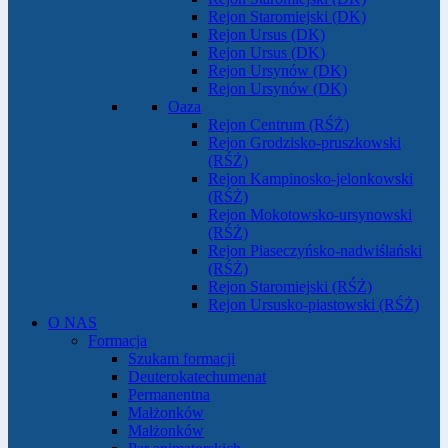
Rejon Staromiejski (DK)
Rejon Ursus (DK)
Rejon Ursus (DK)
Rejon Ursynów (DK)
Rejon Ursynów (DK)
Oaza
Rejon Centrum (RŚŻ)
Rejon Grodzisko-pruszkowski
(RŚŻ)
Rejon Kampinosko-jelonkowski
(RŚŻ)
Rejon Mokotowsko-ursynowski
(RŚŻ)
Rejon Piaseczyńsko-nadwiślański
(RŚŻ)
Rejon Staromiejski (RŚŻ)
Rejon Ursusko-piastowski (RŚŻ)
O NAS
Formacja
Szukam formacji
Deuterokatechumenat
Permanentna
Małżonków
Małżonków