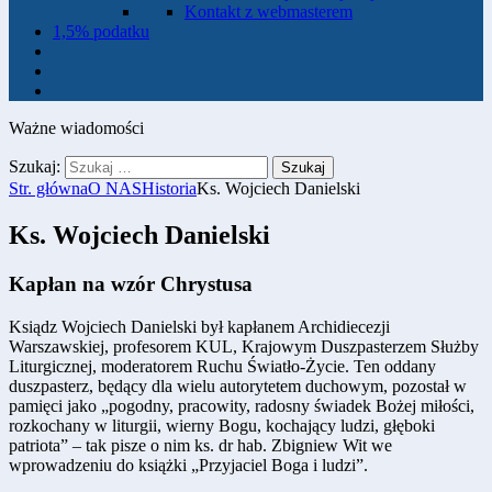
Kontakt z webmasterem
1,5% podatku
Ważne wiadomości
Szukaj:
Str. główna
O NAS
Historia
Ks. Wojciech Danielski
Ks. Wojciech Danielski
Kapłan na wzór Chrystusa
Ksiądz Wojciech Danielski był kapłanem Archidiecezji
Warszawskiej, profesorem KUL, Krajowym Duszpasterzem Służby
Liturgicznej, moderatorem Ruchu Światło-Życie. Ten oddany
duszpasterz, będący dla wielu autorytetem duchowym, pozostał w
pamięci jako „pogodny, pracowity, radosny świadek Bożej miłości,
rozkochany w liturgii, wierny Bogu, kochający ludzi, głęboki
patriota” – tak pisze o nim ks. dr hab. Zbigniew Wit we
wprowadzeniu do książki „Przyjaciel Boga i ludzi”.