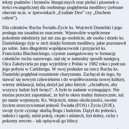
teksty psalmów i hymnów liturgicznych oraz pieśni i piosenek o
treści ewangelicznej dla osobistego pogłębienia modlitwy (zebrane
obecnie m.in. w śpiewnikach „Exultate Deo” czy „Duchem
całym”).
Dla członków Ruchu Światło-Życie ks. Wojciech Danielski i jego
posługa ma zasadnicze znaczenie. Wprawdzie współczesne
pokolenie młodzieży już nie zna go osobiście, ale osoba i dzieło ks.
Danielskiego żyje w nich dzięki formom modlitwy, jakie pozostawił
po sobie. Jako długoletni współpracownik i przyjaciel ks.
Franciszka Blachnickiego, czynnie zaangażowany w formację
członków ruchu oazowego, stał się w naturalny sposób następcą
Ojca Założyciela po jego wyjeździe z Polski w 1982 roku i podczas
jego pobytu w Carlsbergu. W swej posłudze na rzecz Ruchu ks.
Danielski pogłębiał rozumienie charyzmatu. Zachęcał do tego, by
stawać się nowym człowiekiem i do współtworzenia nowej kultury,
wierny deklaracji, którą złożył już jako kleryk: „chciałbym, aby
wszyscy ludzie byli święci”. A było to zadanie wymagające. Nie
można przecież zapominać, że był to okres trudny historycznie, tuż
po stanie wojennym. Ks. Wojciech, mimo okoliczności, swoim
życiem urzeczywistniał jedność Światła (FOS) i Życia (ZOE),
swoje życie czyniąc służbą Bogu i ludziom. Dążył do jedności,
miłości i zgody, niósł pokój, ciepło i uśmiech, był dobry, cichy i
pokorny sercem – tak opisywali go bliscy.