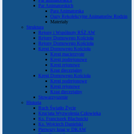
Par animatorskich
Par Animatorskich
Para Animatorska
Oazy Rekolekcyjne Animatorów Rodzin
Materiały
Struktura
Rejony i Wspólnoty RŚŻ AW
Rejony Domowego Kościoła
Rejony Domowego Kościoła
Kręgi Domowego Kościoła
Kręgi macierzyste
Kręgi podrejonowe
Kręgi rejonowe
Krąg diecezjalny
Kręgi Domowego Kościoła
Kręgi podrejonowe
Kręgi rejonowe
Krąg diecezjalny
Stowarzyszenie
Historia
Ruch Światło Życie
Krucjata Wyzwolenia Człowieka
Ks. Franciszek Blachnicki
Ks. Wojciech Danielski
Pierwszy krąg w DKAW