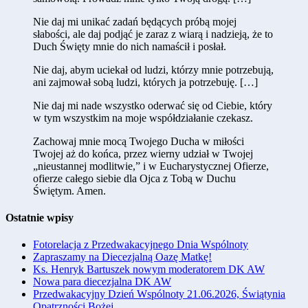
Nie daj mi unikać zadań będących próbą mojej
słabości, ale daj podjąć je zaraz z wiarą i nadzieją, że to
Duch Święty mnie do nich namaścił i posłał.
Nie daj, abym uciekał od ludzi, którzy mnie potrzebują,
ani zajmował sobą ludzi, których ja potrzebuję. […]
Nie daj mi nade wszystko oderwać się od Ciebie, który
w tym wszystkim na moje współdziałanie czekasz.
Zachowaj mnie mocą Twojego Ducha w miłości
Twojej aż do końca, przez wierny udział w Twojej
„nieustannej modlitwie,” i w Eucharystycznej Ofierze,
ofierze całego siebie dla Ojca z Tobą w Duchu
Świętym. Amen.
Ostatnie wpisy
Fotorelacja z Przedwakacyjnego Dnia Wspólnoty
Zapraszamy na Diecezjalną Oazę Matkę!
Ks. Henryk Bartuszek nowym moderatorem DK AW
Nowa para diecezjalna DK AW
Przedwakacyjny Dzień Wspólnoty 21.06.2026, Świątynia
Opatrzności Bożej