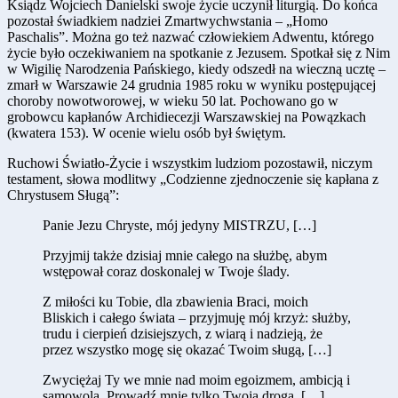
Ksiądz Wojciech Danielski swoje życie uczynił liturgią. Do końca
pozostał świadkiem nadziei Zmartwychwstania – „Homo
Paschalis”. Można go też nazwać człowiekiem Adwentu, którego
życie było oczekiwaniem na spotkanie z Jezusem. Spotkał się z Nim
w Wigilię Narodzenia Pańskiego, kiedy odszedł na wieczną ucztę –
zmarł w Warszawie 24 grudnia 1985 roku w wyniku postępującej
choroby nowotworowej, w wieku 50 lat. Pochowano go w
grobowcu kapłanów Archidiecezji Warszawskiej na Powązkach
(kwatera 153). W ocenie wielu osób był świętym.
Ruchowi Światło-Życie i wszystkim ludziom pozostawił, niczym
testament, słowa modlitwy „Codzienne zjednoczenie się kapłana z
Chrystusem Sługą”:
Panie Jezu Chryste, mój jedyny MISTRZU, […]
Przyjmij także dzisiaj mnie całego na służbę, abym
wstępował coraz doskonalej w Twoje ślady.
Z miłości ku Tobie, dla zbawienia Braci, moich
Bliskich i całego świata – przyjmuję mój krzyż: służby,
trudu i cierpień dzisiejszych, z wiarą i nadzieją, że
przez wszystko mogę się okazać Twoim sługą, […]
Zwyciężaj Ty we mnie nad moim egoizmem, ambicją i
samowolą. Prowadź mnie tylko Twoją drogą. […]