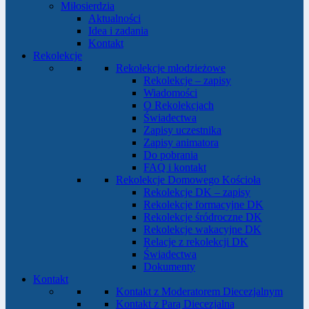
Miłosierdzia
Aktualności
Idea i zadania
Kontakt
Rekolekcje
Rekolekcje młodzieżowe
Rekolekcje – zapisy
Wiadomości
O Rekolekcjach
Świadectwa
Zapisy uczestnika
Zapisy animatora
Do pobrania
FAQ i kontakt
Rekolekcje Domowego Kościoła
Rekolekcje DK – zapisy
Rekolekcje formacyjne DK
Rekolekcje śródroczne DK
Rekolekcje wakacyjne DK
Relacje z rekolekcji DK
Świadectwa
Dokumenty
Kontakt
Kontakt z Moderatorem Diecezjalnym
Kontakt z Parą Diecezjalną