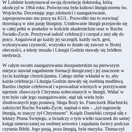
W Lublinie kontynuował swoją dysertację doktorską, którą
ukończył w 1964 roku. Poświęcona była kultowi liturgicznemu św.
Wojciecha. Doceniając jego zdolności i zaangażowanie,
zaproponowano mu pracę na KUL. Pozwoliło mu to rozwinąć
drzemiącą w nim pasję liturgisty. Umiłowanie liturgii przejawiło się
w całej pełni w posłudze w kościele akademickim oraz w Ruchu
Światło-Życie. Przeżywał radość celebracji i czerpał z niej siłę do
pracy. Angażował go każdy jej szczegół, każdy ruch, gest,
wykonywana czynność, wszystko to działo się zawsze w Bożej
obecności, a teksty mszału i Liturgii Godzin stawały się źródłem
medytacji.
W całym swoim zaangażowaniu duszpasterskim na pierwszym
miejscu stawiał zagadnienie formacji liturgicznej i jej znaczenie w
życiu każdego chrześcijanina. Całego siebie wkładał w to, aby
każda celebracja i Liturgia Godzin stawały się osobistą modlitwą.
Bardzo chętnie celebrował i wprowadzał wiernych w przeżywanie
tajemnic zbawczych Chrystusa uobecnianych w liturgii. Widać w
tym było całe jego zaangażowanie, stąd tak wielu było
zbudowanych jego postawą. Sługa Boży ks. Franciszek Blachnicki,
założyciel Ruchu Światło-Życie, napisał o nim – „żył naprawdę
liturgią, to znaczy żył Chrystusem”. Ksiądz Danielski czerpał siłę z
lektury Pisma Świętego, a świadczy o tym wielki szacunek do samej
księgi umieszczanej na osobnej serwetce i zapalaniu świecy podczas
czytania Biblii. Jego pasją, poza liturgią, była muzyka. Tłumaczył