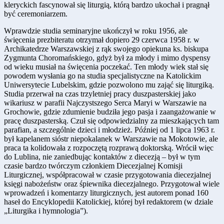
kleryckich fascynował się liturgią, którą bardzo ukochał i pragnął
być ceremoniarzem.
Wprawdzie studia seminaryjne ukończył w roku 1956, ale
święcenia prezbiteratu otrzymał dopiero 29 czerwca 1958 r. w
Archikatedrze Warszawskiej z rąk swojego opiekuna ks. biskupa
Zygmunta Choromańskiego, gdyż był za młody i mimo dyspensy
od wieku musiał na święcenia poczekać. Ten młody wiek stał się
powodem wysłania go na studia specjalistyczne na Katolickim
Uniwersytecie Lubelskim, gdzie pozwolono mu zająć się liturgiką.
Studia przerwał na czas trzyletniej pracy duszpasterskiej jako
wikariusz w parafii Najczystszego Serca Maryi w Warszawie na
Grochowie, gdzie zdumienie budziła jego pasja i zaangażowanie w
pracę duszpasterską. Czuł się odpowiedzialny za mieszkających tam
parafian, a szczególnie dzieci i młodzież. Później od 1 lipca 1963 r.
był kapelanem sióstr niepokalanek w Warszawie na Mokotowie, ale
praca ta kolidowała z rozpoczętą rozprawą doktorską. Wrócił więc
do Lublina, nie zaniedbując kontaktów z diecezją – był w tym
czasie bardzo twórczym członkiem Diecezjalnej Komisji
Liturgicznej, współpracował w czasie przygotowania diecezjalnej
księgi nabożeństw oraz śpiewnika diecezjalnego. Przygotował wiele
wprowadzeń i komentarzy liturgicznych, jest autorem ponad 160
haseł do Encyklopedii Katolickiej, której był redaktorem (w dziale
„Liturgika i hymnologia”).