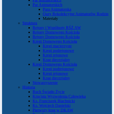
Par animatorskich
Par Animatorskich
Para Animatorska
Oazy Rekolekcyjne Animatorów Rodzin
Materiały
Struktura
Rejony i Wspólnoty RŚŻ AW
Rejony Domowego Kościoła
Rejony Domowego Kościoła
Kręgi Domowego Kościoła
Kręgi macierzyste
Kręgi podrejonowe
Kręgi rejonowe
Krąg diecezjalny
Kręgi Domowego Kościoła
Kręgi podrejonowe
Kręgi rejonowe
Krąg diecezjalny
Stowarzyszenie
Historia
Ruch Światło Życie
Krucjata Wyzwolenia Człowieka
Ks. Franciszek Blachnicki
Ks. Wojciech Danielski
Pierwszy krąg w DKAW