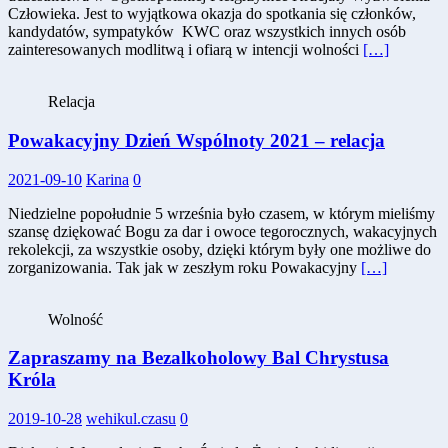
Człowieka. Jest to wyjątkowa okazja do spotkania się członków,
kandydatów, sympatyków KWC oraz wszystkich innych osób
zainteresowanych modlitwą i ofiarą w intencji wolności
[…]
Relacja
Powakacyjny Dzień Wspólnoty 2021 – relacja
2021-09-10
Karina
0
Niedzielne popołudnie 5 września było czasem, w którym mieliśmy
szansę dziękować Bogu za dar i owoce tegorocznych, wakacyjnych
rekolekcji, za wszystkie osoby, dzięki którym były one możliwe do
zorganizowania. Tak jak w zeszłym roku Powakacyjny
[…]
Wolność
Zapraszamy na Bezalkoholowy Bal Chrystusa
Króla
2019-10-28
wehikul.czasu
0