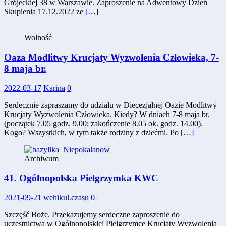
Grójeckiej 38 w Warszawie. Zaproszenie na Adwentowy Dzień
Skupienia 17.12.2022 ze
[…]
Wolność
Oaza Modlitwy Krucjaty Wyzwolenia Człowieka, 7-
8 maja br.
2022-03-17
Karina
0
Serdecznie zapraszamy do udziału w Diecezjalnej Oazie Modlitwy
Krucjaty Wyzwolenia Człowieka. Kiedy? W dniach 7-8 maja br.
(początek 7.05 godz. 9.00; zakończenie 8.05 ok. godz. 14.00).
Kogo? Wszystkich, w tym także rodziny z dziećmi. Po
[…]
Archiwum
41. Ogólnopolska Pielgrzymka KWC
2021-09-21
wehikul.czasu
0
Szczęść Boże. Przekazujemy serdeczne zaproszenie do
uczestnictwa w Ogólnopolskiej Pielgrzymce Krucjaty Wyzwolenia