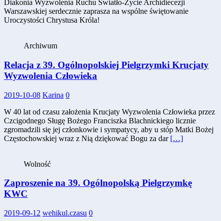
Diakonia Wyzwolenia Ruchu Światło-Życie Archidiecezji
Warszawskiej serdecznie zaprasza na wspólne świętowanie
Uroczystości Chrystusa Króla!
Archiwum
Relacja z 39. Ogólnopolskiej Pielgrzymki Krucjaty
Wyzwolenia Człowieka
2019-10-08
Karina
0
W 40 lat od czasu założenia Krucjaty Wyzwolenia Człowieka przez
Czcigodnego Sługę Bożego Franciszka Blachnickiego licznie
zgromadzili się jej członkowie i sympatycy, aby u stóp Matki Bożej
Częstochowskiej wraz z Nią dziękować Bogu za dar
[…]
Wolność
Zaproszenie na 39. Ogólnopolską Pielgrzymkę
KWC
2019-09-12
wehikul.czasu
0