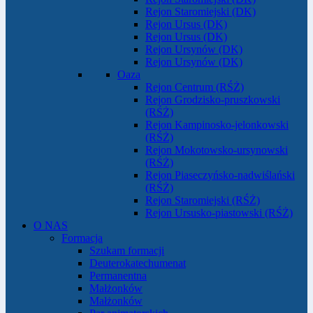
Rejon Staromiejski (DK)
Rejon Ursus (DK)
Rejon Ursus (DK)
Rejon Ursynów (DK)
Rejon Ursynów (DK)
Oaza
Rejon Centrum (RŚŻ)
Rejon Grodzisko-pruszkowski
(RŚŻ)
Rejon Kampinosko-jelonkowski
(RŚŻ)
Rejon Mokotowsko-ursynowski
(RŚŻ)
Rejon Piaseczyńsko-nadwiślański
(RŚŻ)
Rejon Staromiejski (RŚŻ)
Rejon Ursusko-piastowski (RŚŻ)
O NAS
Formacja
Szukam formacji
Deuterokatechumenat
Permanentna
Małżonków
Małżonków