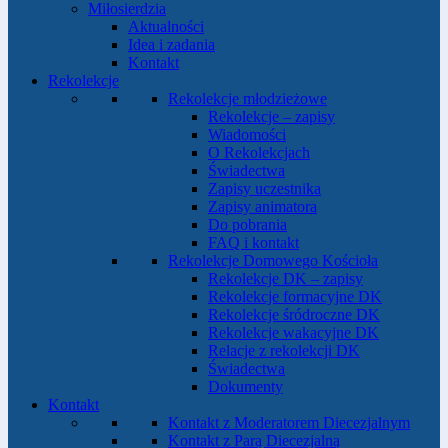
Miłosierdzia
Aktualności
Idea i zadania
Kontakt
Rekolekcje
Rekolekcje młodzieżowe
Rekolekcje – zapisy
Wiadomości
O Rekolekcjach
Świadectwa
Zapisy uczestnika
Zapisy animatora
Do pobrania
FAQ i kontakt
Rekolekcje Domowego Kościoła
Rekolekcje DK – zapisy
Rekolekcje formacyjne DK
Rekolekcje śródroczne DK
Rekolekcje wakacyjne DK
Relacje z rekolekcji DK
Świadectwa
Dokumenty
Kontakt
Kontakt z Moderatorem Diecezjalnym
Kontakt z Parą Diecezjalną