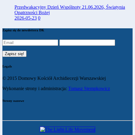
Przedwakacyjny Dzień Wspólnoty 21.06.2026, Świątynia
Opatrzności Bożej
2026-05-23
0
Zapisz się do newslettera DK
Legals
© 2015 Domowy Kościół Archidiecezji Warszawskiej
Wykonanie strony i administracja:
Tomasz Stempkowicz
Strony oazowe