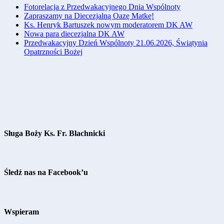
Fotorelacja z Przedwakacyjnego Dnia Wspólnoty
Zapraszamy na Diecezjalną Oazę Matkę!
Ks. Henryk Bartuszek nowym moderatorem DK AW
Nowa para diecezjalna DK AW
Przedwakacyjny Dzień Wspólnoty 21.06.2026, Świątynia
Opatrzności Bożej
Sługa Boży Ks. Fr. Blachnicki
Śledź nas na Facebook’u
Wspieram