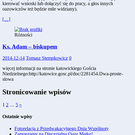
kierować wnioski lub dołączyć się do pracy, a głos innych
oazowiczów też będzie mile widziany).
[…]
Różności
Ks. Adam – biskupem
2014-12-14
Tomasz Stempkowicz
0
więcej informacji na stronie katowickiego Gościa
Niedzielnego:http://katowice.gosc.pl/doc/2281454.Dwa-proste-
slowa
Stronicowanie wpisów
1
2
…
5
»
Ostatnie wpisy
Fotorelacja z Przedwakacyjnego Dnia Wspólnoty
Zapraszamy na Diecezjalną Oazę Matkę!