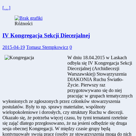
[…]
Różności
IV Kongregacja Sekcji Diecezjalnej
2015-04-19
Tomasz Stempkowicz
0
W dniu 18.04.2015 w Laskach
odbyła się IV Kongregacja Sekcji
Diecezjalnej (Archidiecezji
Warszawskiej) Stowarzyszenia
DIAKONIA Ruchu Światło-
Życie. Pierwszy raz
przygotowywano się do niej
pracując w grupach tematycznych
wyłonionych ze zgłoszonych przez członków stowarzyszenia
postulatów. Były to np. sprawy materialne, wspólnoty
wielopokoleniowe i dorosłych, czy struktury Ruchu w diecezji.
Okazało się, że potrzeba więcej czasu, by tymi tematami rzetelnie
się zająć dlatego przegłosowano, że na jesieni odbędzie się druga
sesja obecnej Kongregacji. W między czasie grupy będą
kontynuowały swoją pracę (osoby ze stowarzyszenia mogą do nich