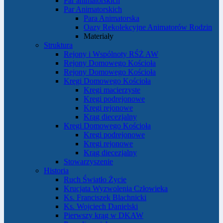
Par animatorskich
Par Animatorskich
Para Animatorska
Oazy Rekolekcyjne Animatorów Rodzin
Materiały
Struktura
Rejony i Wspólnoty RŚŻ AW
Rejony Domowego Kościoła
Rejony Domowego Kościoła
Kręgi Domowego Kościoła
Kręgi macierzyste
Kręgi podrejonowe
Kręgi rejonowe
Krąg diecezjalny
Kręgi Domowego Kościoła
Kręgi podrejonowe
Kręgi rejonowe
Krąg diecezjalny
Stowarzyszenie
Historia
Ruch Światło Życie
Krucjata Wyzwolenia Człowieka
Ks. Franciszek Blachnicki
Ks. Wojciech Danielski
Pierwszy krąg w DKAW