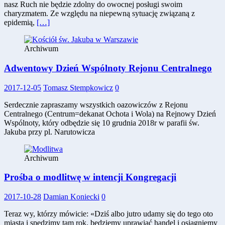
nasz Ruch nie będzie zdolny do owocnej posługi swoim
charyzmatem. Ze względu na niepewną sytuację związaną z
epidemią,
[…]
Archiwum
Adwentowy Dzień Wspólnoty Rejonu Centralnego
2017-12-05
Tomasz Stempkowicz
0
Serdecznie zapraszamy wszystkich oazowiczów z Rejonu
Centralnego (Centrum=dekanat Ochota i Wola) na Rejnowy Dzień
Wspólnoty, który odbędzie się 10 grudnia 2018r w parafii św.
Jakuba przy pl. Narutowicza
Archiwum
Prośba o modlitwę w intencji Kongregacji
2017-10-28
Damian Koniecki
0
Teraz wy, którzy mówicie: «Dziś albo jutro udamy się do tego oto
miasta i spędzimy tam rok, będziemy uprawiać handel i osiągniemy