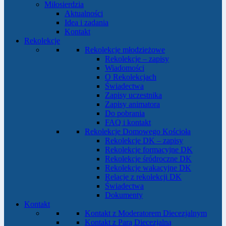
Miłosierdzia
Aktualności
Idea i zadania
Kontakt
Rekolekcje
Rekolekcje młodzieżowe
Rekolekcje – zapisy
Wiadomości
O Rekolekcjach
Świadectwa
Zapisy uczestnika
Zapisy animatora
Do pobrania
FAQ i kontakt
Rekolekcje Domowego Kościoła
Rekolekcje DK – zapisy
Rekolekcje formacyjne DK
Rekolekcje śródroczne DK
Rekolekcje wakacyjne DK
Relacje z rekolekcji DK
Świadectwa
Dokumenty
Kontakt
Kontakt z Moderatorem Diecezjalnym
Kontakt z Parą Diecezjalną