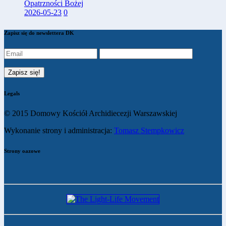
Opatrzności Bożej
2026-05-23
0
Zapisz się do newslettera DK
Legals
© 2015 Domowy Kościół Archidiecezji Warszawskiej
Wykonanie strony i administracja:
Tomasz Stempkowicz
Strony oazowe