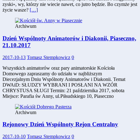
zyski», wy, którzy nie wiecie nawet, co jutro będzie. Bo czymże jest
życie wasze?
[…]
Archiwum
Dzień Wspólnoty Animatorów i Diakonii, Piaseczno,
21.10.2017
2017-10-13
Tomasz Stempkowicz
0
Wszystkich animatorów oraz pary animatorskie Kościoła
Domowego zapraszamy do udziału w najbliższym
Diecezjalnym Dniu Wspólnoty Animatorów i Diakonii. Temat
DWAiD: SŁUDZY WYBRANI I POSŁANI NA WZÓR
CHRYSTUSA SŁUGI Termin: 21 października 2017, sobota
Miejsce: Parafia św Anny, ul.Piłsudskiego 10, Piaseczno
Archiwum
Rejonowy Dzień Wspólnoty Rejon Centralny
2017-10-10
Tomasz Stempkowicz
0