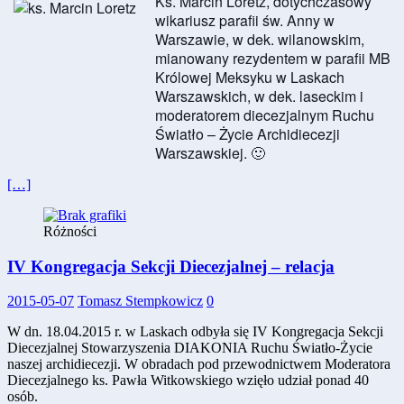
Ks. Marcin Loretz, dotychczasowy
wikariusz parafii św. Anny w
Warszawie, w dek. wilanowskim,
mianowany rezydentem w parafii MB
Królowej Meksyku w Laskach
Warszawskich, w dek. laseckim i
moderatorem diecezjalnym Ruchu
Światło – Życie Archidiecezji
Warszawskiej. 🙂
[…]
Różności
IV Kongregacja Sekcji Diecezjalnej – relacja
2015-05-07
Tomasz Stempkowicz
0
W dn. 18.04.2015 r. w Laskach odbyła się IV Kongregacja Sekcji
Diecezjalnej Stowarzyszenia DIAKONIA Ruchu Światło-Życie
naszej archidiecezji. W obradach pod przewodnictwem Moderatora
Diecezjalnego ks. Pawła Witkowskiego wzięło udział ponad 40
osób.