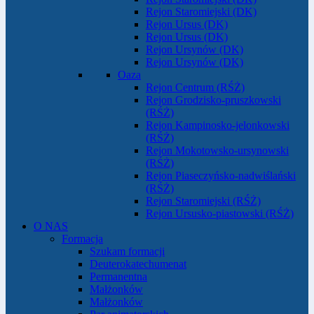
Rejon Staromiejski (DK)
Rejon Ursus (DK)
Rejon Ursus (DK)
Rejon Ursynów (DK)
Rejon Ursynów (DK)
Oaza
Rejon Centrum (RŚŻ)
Rejon Grodzisko-pruszkowski
(RŚŻ)
Rejon Kampinosko-jelonkowski
(RŚŻ)
Rejon Mokotowsko-ursynowski
(RŚŻ)
Rejon Piaseczyńsko-nadwiślański
(RŚŻ)
Rejon Staromiejski (RŚŻ)
Rejon Ursusko-piastowski (RŚŻ)
O NAS
Formacja
Szukam formacji
Deuterokatechumenat
Permanentna
Małżonków
Małżonków