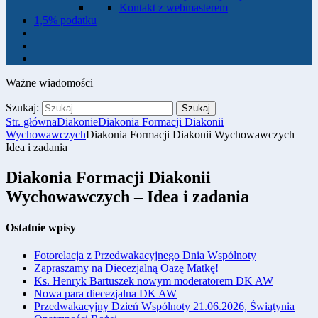
Kontakt z webmasterem
1,5% podatku
Ważne wiadomości
Szukaj:
Str. główna
Diakonie
Diakonia Formacji Diakonii
Wychowawczych
Diakonia Formacji Diakonii Wychowawczych –
Idea i zadania
Diakonia Formacji Diakonii
Wychowawczych – Idea i zadania
Ostatnie wpisy
Fotorelacja z Przedwakacyjnego Dnia Wspólnoty
Zapraszamy na Diecezjalną Oazę Matkę!
Ks. Henryk Bartuszek nowym moderatorem DK AW
Nowa para diecezjalna DK AW
Przedwakacyjny Dzień Wspólnoty 21.06.2026, Świątynia