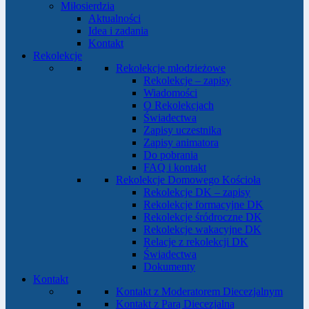
Miłosierdzia
Aktualności
Idea i zadania
Kontakt
Rekolekcje
Rekolekcje młodzieżowe
Rekolekcje – zapisy
Wiadomości
O Rekolekcjach
Świadectwa
Zapisy uczestnika
Zapisy animatora
Do pobrania
FAQ i kontakt
Rekolekcje Domowego Kościoła
Rekolekcje DK – zapisy
Rekolekcje formacyjne DK
Rekolekcje śródroczne DK
Rekolekcje wakacyjne DK
Relacje z rekolekcji DK
Świadectwa
Dokumenty
Kontakt
Kontakt z Moderatorem Diecezjalnym
Kontakt z Parą Diecezjalną