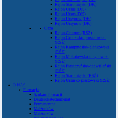
Rejon Staromiejski (DK)
Rejon Ursus (DK)
Rejon Ursus (DK)
Rejon Ursynów (DK)
Rejon Ursynów (DK)
Oaza
Rejon Centrum (RŚŻ)
Rejon Grodzisko-pruszkowski
(RŚŻ)
Rejon Kampinosko-jelonkowski
(RŚŻ)
Rejon Mokotowsko-ursynowski
(RŚŻ)
Rejon Piaseczyńsko-nadwiślański
(RŚŻ)
Rejon Staromiejski (RŚŻ)
Rejon Ursusko-piastowski (RŚŻ)
O NAS
Formacja
Szukam formacji
Deuterokatechumenat
Permanentna
Małżonków
Małżonków