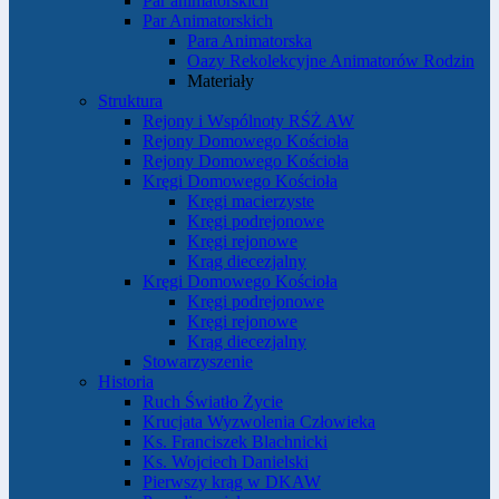
Par animatorskich
Par Animatorskich
Para Animatorska
Oazy Rekolekcyjne Animatorów Rodzin
Materiały
Struktura
Rejony i Wspólnoty RŚŻ AW
Rejony Domowego Kościoła
Rejony Domowego Kościoła
Kręgi Domowego Kościoła
Kręgi macierzyste
Kręgi podrejonowe
Kręgi rejonowe
Krąg diecezjalny
Kręgi Domowego Kościoła
Kręgi podrejonowe
Kręgi rejonowe
Krąg diecezjalny
Stowarzyszenie
Historia
Ruch Światło Życie
Krucjata Wyzwolenia Człowieka
Ks. Franciszek Blachnicki
Ks. Wojciech Danielski
Pierwszy krąg w DKAW