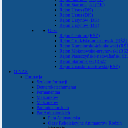
Rejon Staromiejski (DK)
Rejon Ursus (DK)
Rejon Ursus (DK)
Rejon Ursynów (DK)
Rejon Ursynów (DK)
Oaza
Rejon Centrum (RŚŻ)
Rejon Grodzisko-pruszkowski (RŚŻ)
Rejon Kampinosko-jelonkowski (RŚ
Rejon Mokotowsko-ursynowski (RŚ
Rejon Piaseczyńsko-nadwiślański (R
Rejon Staromiejski (RŚŻ)
Rejon Ursusko-piastowski (RŚŻ)
O NAS
Formacja
Szukam formacji
Deuterokatechumenat
Permanentna
Małżonków
Małżonków
Par animatorskich
Par Animatorskich
Para Animatorska
Oazy Rekolekcyjne Animatorów Rodzin