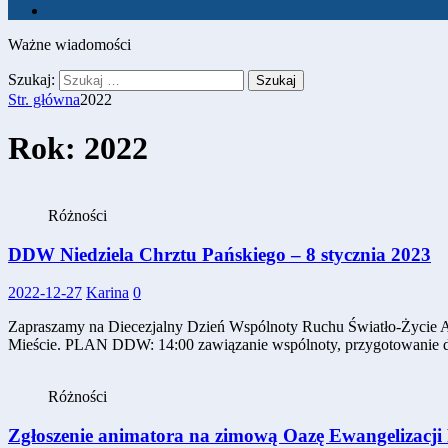
Ważne wiadomości
Szukaj:
Str. główna
2022
Rok:
2022
Różności
DDW Niedziela Chrztu Pańskiego – 8 stycznia 2023
2022-12-27
Karina
0
Zapraszamy na Diecezjalny Dzień Wspólnoty Ruchu Światło-Życie AW,
Mieście. PLAN DDW: 14:00 zawiązanie wspólnoty, przygotowanie
Różności
Zgłoszenie animatora na zimową Oazę Ewangelizacji 