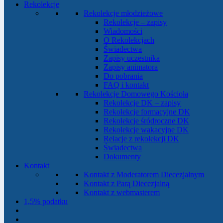
Rekolekcje
Rekolekcje młodzieżowe
Rekolekcje – zapisy
Wiadomości
O Rekolekcjach
Świadectwa
Zapisy uczestnika
Zapisy animatora
Do pobrania
FAQ i kontakt
Rekolekcje Domowego Kościoła
Rekolekcje DK – zapisy
Rekolekcje formacyjne DK
Rekolekcje śródroczne DK
Rekolekcje wakacyjne DK
Relacje z rekolekcji DK
Świadectwa
Dokumenty
Kontakt
Kontakt z Moderatorem Diecezjalnym
Kontakt z Parą Diecezjalną
Kontakt z webmasterem
1,5% podatku