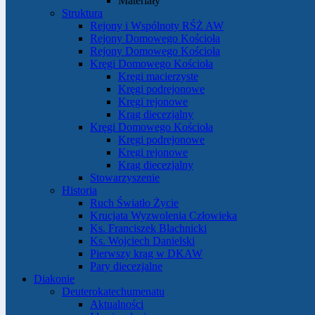
Materiały
Struktura
Rejony i Wspólnoty RŚŻ AW
Rejony Domowego Kościoła
Rejony Domowego Kościoła
Kręgi Domowego Kościoła
Kręgi macierzyste
Kręgi podrejonowe
Kręgi rejonowe
Krąg diecezjalny
Kręgi Domowego Kościoła
Kręgi podrejonowe
Kręgi rejonowe
Krąg diecezjalny
Stowarzyszenie
Historia
Ruch Światło Życie
Krucjata Wyzwolenia Człowieka
Ks. Franciszek Blachnicki
Ks. Wojciech Danielski
Pierwszy krąg w DKAW
Pary diecezjalne
Diakonie
Deuterokatechumenatu
Aktualności