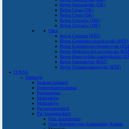
Rejon Staromiejski (DK)
Rejon Ursus (DK)
Rejon Ursus (DK)
Rejon Ursynów (DK)
Rejon Ursynów (DK)
Oaza
Rejon Centrum (RŚŻ)
Rejon Grodzisko-pruszkowski (RŚŻ)
Rejon Kampinosko-jelonkowski (RŚ
Rejon Mokotowsko-ursynowski (RŚ
Rejon Piaseczyńsko-nadwiślański (R
Rejon Staromiejski (RŚŻ)
Rejon Ursusko-piastowski (RŚŻ)
O NAS
Formacja
Szukam formacji
Deuterokatechumenat
Permanentna
Małżonków
Małżonków
Par animatorskich
Par Animatorskich
Para Animatorska
Oazy Rekolekcyjne Animatorów Rodzin