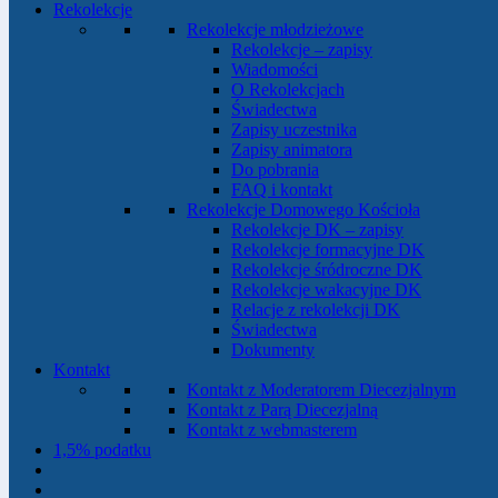
Rekolekcje
Rekolekcje młodzieżowe
Rekolekcje – zapisy
Wiadomości
O Rekolekcjach
Świadectwa
Zapisy uczestnika
Zapisy animatora
Do pobrania
FAQ i kontakt
Rekolekcje Domowego Kościoła
Rekolekcje DK – zapisy
Rekolekcje formacyjne DK
Rekolekcje śródroczne DK
Rekolekcje wakacyjne DK
Relacje z rekolekcji DK
Świadectwa
Dokumenty
Kontakt
Kontakt z Moderatorem Diecezjalnym
Kontakt z Parą Diecezjalną
Kontakt z webmasterem
1,5% podatku