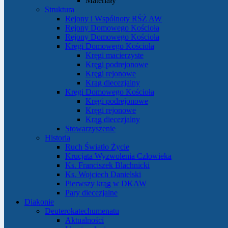
Materiały
Struktura
Rejony i Wspólnoty RŚŻ AW
Rejony Domowego Kościoła
Rejony Domowego Kościoła
Kręgi Domowego Kościoła
Kręgi macierzyste
Kręgi podrejonowe
Kręgi rejonowe
Krąg diecezjalny
Kręgi Domowego Kościoła
Kręgi podrejonowe
Kręgi rejonowe
Krąg diecezjalny
Stowarzyszenie
Historia
Ruch Światło Życie
Krucjata Wyzwolenia Człowieka
Ks. Franciszek Blachnicki
Ks. Wojciech Danielski
Pierwszy krąg w DKAW
Pary diecezjalne
Diakonie
Deuterokatechumenatu
Aktualności