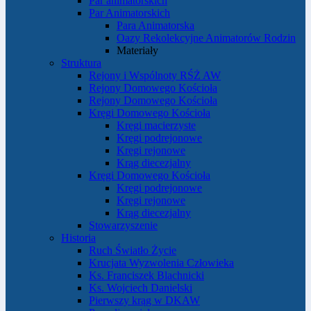
Par animatorskich
Par Animatorskich
Para Animatorska
Oazy Rekolekcyjne Animatorów Rodzin
Materiały
Struktura
Rejony i Wspólnoty RŚŻ AW
Rejony Domowego Kościoła
Rejony Domowego Kościoła
Kręgi Domowego Kościoła
Kręgi macierzyste
Kręgi podrejonowe
Kręgi rejonowe
Krąg diecezjalny
Kręgi Domowego Kościoła
Kręgi podrejonowe
Kręgi rejonowe
Krąg diecezjalny
Stowarzyszenie
Historia
Ruch Światło Życie
Krucjata Wyzwolenia Człowieka
Ks. Franciszek Blachnicki
Ks. Wojciech Danielski
Pierwszy krąg w DKAW