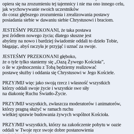
opiera się na zrozumieniu tej tajemnicy i nie ma ono innego celu,
jak wychowywanie swoich uczestników
do coraz głębszego zrozumienia i zrealizowania postawy
posiadania siebie w dawaniu siebie Chrystusowi i braciom.
JESTEŚMY PRZEKONANI, że taka postawa
jest źródłem nowego życia; dlatego słuszne jest
abyśmy na nowo i bardziej świadomie oddali to dzieło Tobie,
błagając, abyś raczyła je przyjąć i uznać za swoje.
JESTEŚMY PRZEKONANI głęboko,
że o tyle tylko staniemy się „Oazą Żywego Kościoła”,
o ile w zjednoczeniu z Tobą będziemy realizować
postawę służby i oddania się Chrystusowi w Jego Kościele.
PRZYJMIJ więc jako swoją rzecz i własność wszystkich
którzy oddali swoje życie i wszystkie swe siły
na diakonię Ruchu Światło-Życie.
PRZYJMIJ wszystkich, zwłaszcza moderatorów i animatorów,
którzy pragną służyć w ramach ruchu
wielkiej sprawie budowania żywych wspólnot Kościoła.
PRZYJMIJ wszystkich, którzy na zakończenie pobytu w oazie
oddali w Twoje ręce swoje dobre postanowienia