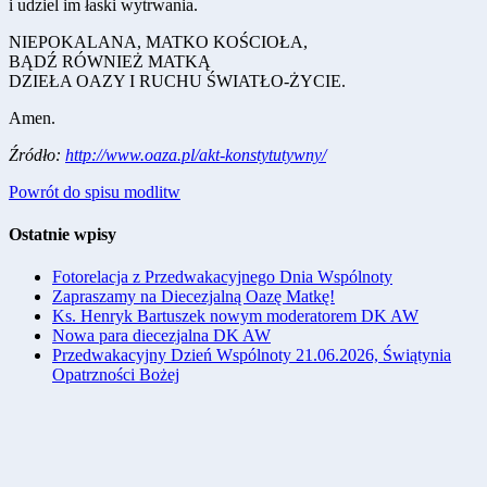
i udziel im łaski wytrwania.
NIEPOKALANA, MATKO KOŚCIOŁA,
BĄDŹ RÓWNIEŻ MATKĄ
DZIEŁA OAZY I RUCHU ŚWIATŁO-ŻYCIE.
Amen.
Źródło:
http://www.oaza.pl/akt-konstytutywny/
Powrót do spisu modlitw
Ostatnie wpisy
Fotorelacja z Przedwakacyjnego Dnia Wspólnoty
Zapraszamy na Diecezjalną Oazę Matkę!
Ks. Henryk Bartuszek nowym moderatorem DK AW
Nowa para diecezjalna DK AW
Przedwakacyjny Dzień Wspólnoty 21.06.2026, Świątynia
Opatrzności Bożej