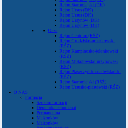
Rejon Staromiejski (DK)
Rejon Ursus (DK)
Rejon Ursus (DK)
Rejon Ursynów (DK)
Rejon Ursynów (DK)
Oaza
Rejon Centrum (RŚŻ)
Rejon Grodzisko-pruszkowski
(RŚŻ)
Rejon Kampinosko-jelonkowski
(RŚŻ)
Rejon Mokotowsko-ursynowski
(RŚŻ)
Rejon Piaseczyńsko-nadwiślański
(RŚŻ)
Rejon Staromiejski (RŚŻ)
Rejon Ursusko-piastowski (RŚŻ)
O NAS
Formacja
Szukam formacji
Deuterokatechumenat
Permanentna
Małżonków
Małżonków