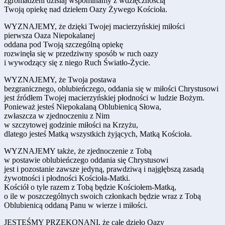
zgromadzeni dzisiaj wspominamy z wdzięcznością
Twoją opiekę nad dziełem Oazy Żywego Kościoła.
WYZNAJEMY, że dzięki Twojej macierzyńskiej miłości
pierwsza Oaza Niepokalanej
oddana pod Twoją szczególną opiekę
rozwinęła się w przedziwny sposób w ruch oazy
i wywodzący się z niego Ruch Światło-Życie.
WYZNAJEMY, że Twoja postawa
bezgranicznego, oblubieńczego, oddania się w miłości Chrystusowi
jest źródłem Twojej macierzyńskiej płodności w ludzie Bożym.
Ponieważ jesteś Niepokalaną Oblubienicą Słowa,
zwłaszcza w zjednoczeniu z Nim
w szczytowej godzinie miłości na Krzyżu,
dlatego jesteś Matką wszystkich żyjących, Matką Kościoła.
WYZNAJEMY także, że zjednoczenie z Tobą
w postawie oblubieńczego oddania się Chrystusowi
jest i pozostanie zawsze jedyną, prawdziwą i najgłębszą zasadą
żywotności i płodności Kościoła-Matki.
Kościół o tyle razem z Tobą będzie Kościołem-Matką,
o ile w poszczególnych swoich członkach będzie wraz z Tobą
Oblubienicą oddaną Panu w wierze i miłości.
JESTEŚMY PRZEKONANI, że całe dzieło Oazy