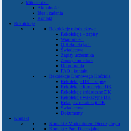
Miłosierdzia
Aktualności
Idea i zadania
Kontakt
Rekolekcje
Rekolekcje młodzieżowe
Rekolekcje – zapisy
Wiadomości
O Rekolekcjach
Świadectwa
Zapisy uczestnika
Zapisy animatora
Do pobrania
FAQ i kontakt
Rekolekcje Domowego Kościoła
Rekolekcje DK – zapisy
Rekolekcje formacyjne DK
Rekolekcje śródroczne DK
Rekolekcje wakacyjne DK
Relacje z rekolekcji DK
Świadectwa
Dokumenty
Kontakt
Kontakt z Moderatorem Diecezjalnym
Kontakt z Parą Diecezjalną