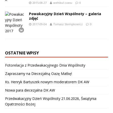
2015-08-27
wehikul.czasu
0
Powakacyjny Dzień Wspólnoty – galeria
zdjęć
2017-09-04
Tomasz Stempkowicz
0
OSTATNIE WPISY
Fotorelacja z Przedwakacyjnego Dnia Wspólnoty
Zapraszamy na Diecezjalną Oazę Matkę!
Ks. Henryk Bartuszek nowym moderatorem DK AW
Nowa para diecezjalna DK AW
Przedwakacyjny Dzień Wspólnoty 21.06.2026, Świątynia
Opatrzności Bożej