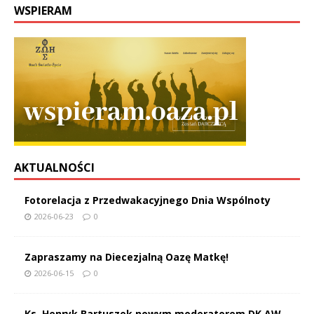
WSPIERAM
AKTUALNOŚCI
Fotorelacja z Przedwakacyjnego Dnia Wspólnoty
2026-06-23
0
Zapraszamy na Diecezjalną Oazę Matkę!
2026-06-15
0
Ks. Henryk Bartuszek nowym moderatorem DK AW